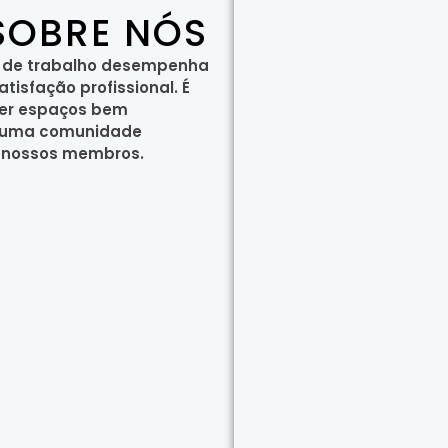
SOBRE NÓS
e de trabalho desempenha
isfação profissional. É
cer espaços bem
 e uma comunidade
s nossos membros.