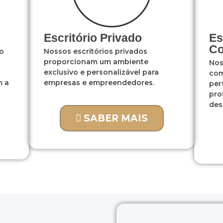
Escritório Privado
Es
Co
ão
Nossos escritórios privados
proporcionam um ambiente
Nos
exclusivo e personalizável para
com
m a
empresas e empreendedores.
per
pro
des
SABER MAIS