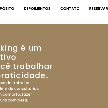
PÓSITO
DEPOIMENTOS
CONTATO
RESERVA
king é um
tivo
cê trabalhar
raticidade.
es de trabalho
além de
consultórios
m conforto, fazer
tura completa.